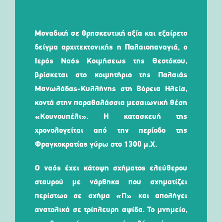
Μοναδική σε θρησκευτική αξία και εξαίρετο
δείγμα αρχιτεκτονικής η Παλαιοπαναγιά, ο
Ιερός Ναός Κοιμήσεως της Θεοτόκου,
βρίσκεται στο κοιμητήριο της Παλαιάς
Μανωλάδας-Κυλλήνης στη Βόρεια Ηλεία,
κοντά στην παραθαλάσσια μεσαιωνική θέση
«Κουνουπέλι». Η κατασκευή της
χρονολογείται από την περίοδο της
Φραγκοκρατίας γύρω στο 1300 μ.Χ.
Ο ναός έχει κάτοψη σχήματος ελεύθερου
σταυρού με νάρθηκα που σχηματίζει
περίστωο σε σχήμα «Π» και απολήγει
ανατολικά σε τρίπλευρη αψίδα. Το μνημείο,